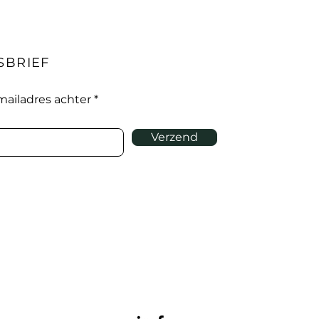
SBRIEF
-mailadres achter
Verzend