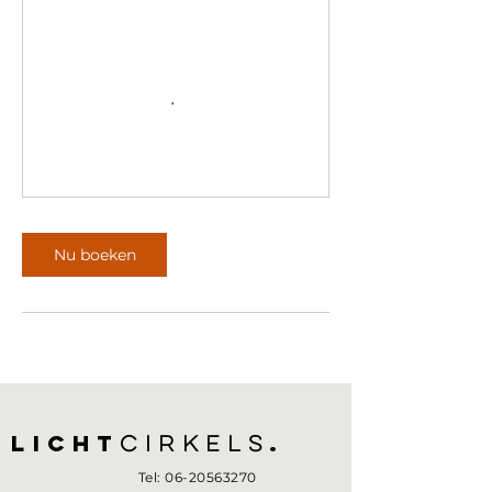
Nu boeken
Licht
.
cirkels
Tel:
06-20563270