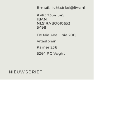
E-mail:
lichtcirkel@live.nl
KVK:
73641545
IBAN:
NL51RABO010653
5498
De Nieuwe Linie 200,
Vitaalplein
Kamer 236
5264 PC Vught
NIEUWSBRIEF
Laat je e-mailadres
achter
Verzend